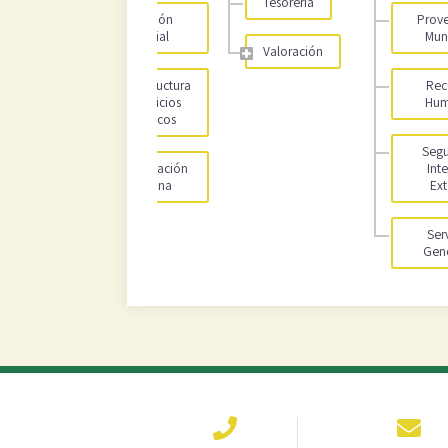
Tesoreria
Gestión
Prove
Social
Mun
Valoración
Infraestructura
Rec
y Servicios
Hum
Públicos
Segu
Planificación
Int
Urbana
Ext
Ser
Gene