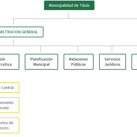
Municipalidad de Tibás
NISTRACION GENERAL
ión
Planificación
Relaciones
Servicios
trativa
Municipal
Públicas
Jurídicos
o Central
imiento
icular
orma de
vicios