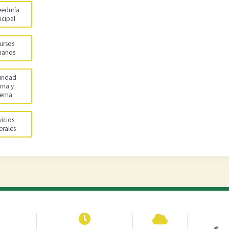
eduría
icipal
ursos
anos
ridad
erna y
erna
vicios
rales