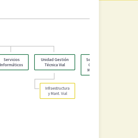
CONCEJO MU
Servicios
Unidad Gestión
Secretaría
Miemb
Informáticos
Técnica Vial
Concejo
Conce
Municipal
Munici
Infraestructura
y Mant. Vial
Regid
Munici
Sínd
Munici