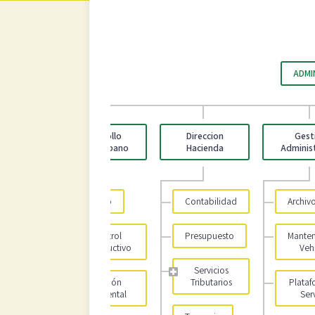
ADMI
raloría
Desarrollo
Direccion
Gest
de
Socio-Urbano
Hacienda
Adminis
vicios
Catastro
Contabilidad
Archiv
Control
Presupuesto
Manten
Constructivo
Veh
Servicios
Gestión
Tributarios
Plataf
Ambiental
Ser